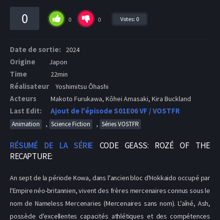
0
Votes:
0
0
0
Date de sortie:
2024
Origine
Japon
Time
22min
Réalisateur
Yoshimitsu Ôhashi
Acteurs
Makoto Furukawa, Kôhei Amasaki, Kira Buckland
Last Edit:
Ajout de l'épisode S01E06 VF / VOSTFR
,
,
Animation
Science Fiction
Séries VOSTFR
RÉSUMÉ DE LA SÉRIE
CODE GEASS: ROZÉ OF THE
RECAPTURE:
An sept de la période Kowa, dans l'ancien bloc d'Hokkaido occupé par
l'Empire néo-britannien, vivent des frères mercenaires connus sous le
nom de Nameless Mercenaries (Mercenaires sans nom). L'aîné, Ash,
possède d'excellentes capacités athlétiques et des compétences