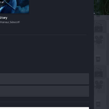
Story
orreur, Séries VF