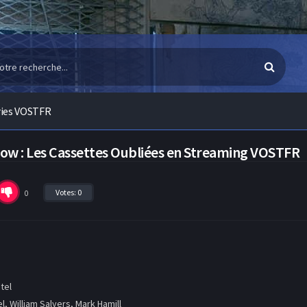
ries VOSTFR
how : Les Cassettes Oubliées en Streaming VOSTFR
Votes:
0
0
tel
l, William Salyers, Mark Hamill