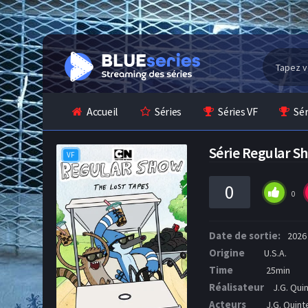
Accueil
Séries
Séries VF
Sé
Série Regular S
VF
0
0
Date de sortie:
2026
Origine
U.S.A.
Time
25min
Réalisateur
J.G. Quin
Acteurs
J.G. Quinte