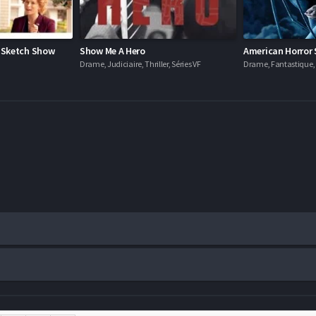
r Sketch Show
Show Me A Hero
American Horror 
Drame, Judiciaire, Thriller, Séries VF
Drame, Fantastique, H