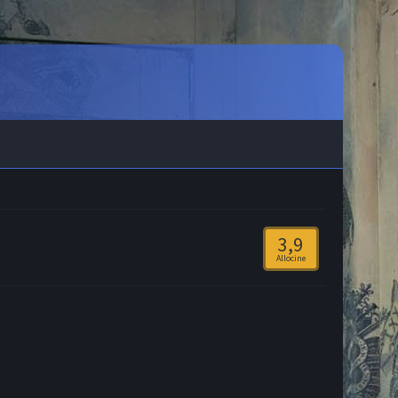
3,9
Allocine