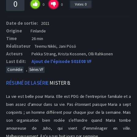
0
Votes:
0
0
0
Date de sortie:
2021
Origine
Finlande
Time
26 min
Réalisateur
Teemu Nikki, Jani Pösö
Acteurs
Pekka Strang, Krista Kosonen, Olli Rahkonen
Last Edit:
Ajout de l'épisode S01E08 VF
,
Comédie
Séries VF
RÉSUMÉ DE LA SÉRIE
MISTER 8:
La vie est belle pour Maria. Elle est PDG de l'entreprise familiale et a
bien assez d'amour dans sa vie. Pas étonnant puisque Maria a sept
conjoints ; un homme différent pour chaque jour de la semaine. Mais
son organisation bien rodée s’effondre quand Maria tombe
amoureuse de Juho, qui vient d'emménager en ville.
Malheureusement, il n'y a pas huit jours par semaine.