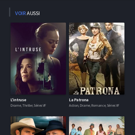
VOIR
AUSSI
L'intruse
La Patrona
Drame, Thriller, Séries VF
Action, Drame, Romance, Séries VF