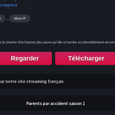
 Complete
,
e
Séries VF
ous le charme d'un homme plus jeune qu'elle et tombe accidentellement enceint
Regarder
Télécharger
sur notre site streaming français
Parents par accident
saison 1