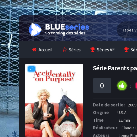
Accueil
Séries
Séries VF
Sé
Série Parents p
VF
0
0
Date de sortie:
2009
Origine
U.S.A.
Time
22 min
Réalisateur
Claudia 
Acteurs
Jenna Elf