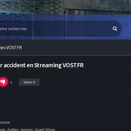
ries VOSTFR
ar accident en Streaming VOSTFR
Votes:
0
0
Lonow
man, Ashley Jensen, Grant Show