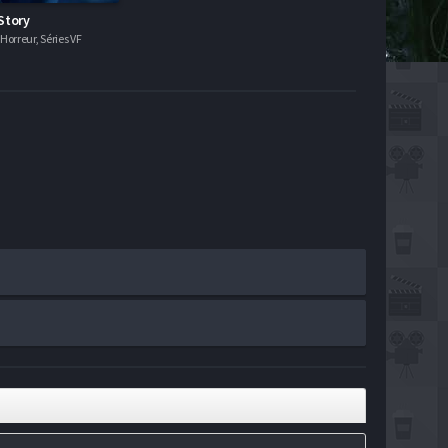
Story
orreur, Séries VF