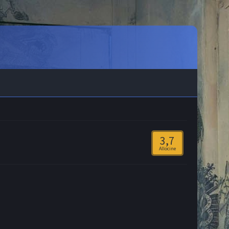
3,7
Allocine