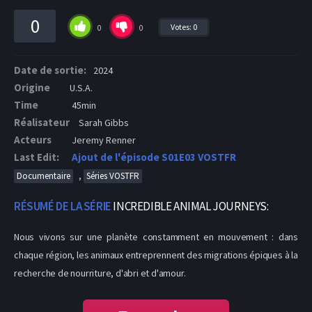
0
Votes:
0
0
0
Date de sortie:
2024
Origine
U.S.A.
Time
45min
Réalisateur
Sarah Gibbs
Acteurs
Jeremy Renner
Last Edit:
Ajout de l'épisode S01E03 VOSTFR
,
Documentaire
Séries VOSTFR
RÉSUMÉ DE LA SÉRIE
INCREDIBLE ANIMAL JOURNEYS:
Nous vivons sur une planète constamment en mouvement : dans
chaque région, les animaux entreprennent des migrations épiques à la
recherche de nourriture, d'abri et d'amour.