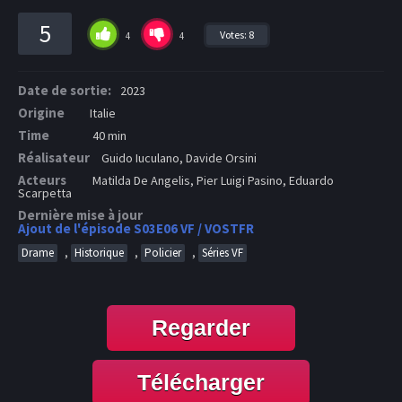
5
Votes:
8
4
4
Date de sortie:
2023
Origine
Italie
Time
40 min
Réalisateur
Guido Iuculano, Davide Orsini
Acteurs
Matilda De Angelis, Pier Luigi Pasino, Eduardo
Scarpetta
Dernière mise à jour
Ajout de l'épisode S03E06 VF / VOSTFR
,
,
,
Drame
Historique
Policier
Séries VF
Regarder
Télécharger