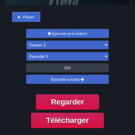
Player
Épisode précédent
GO
Épisode suivant
Regarder
Télécharger