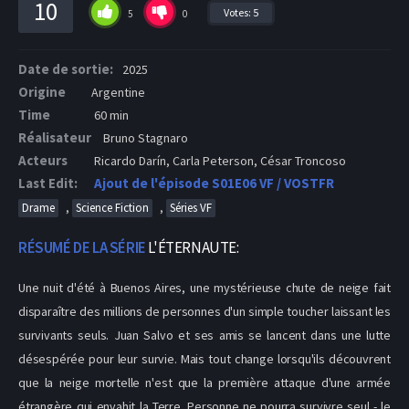
10
Votes:
5
5
0
Date de sortie:
2025
Origine
Argentine
Time
60 min
Réalisateur
Bruno Stagnaro
Acteurs
Ricardo Darín, Carla Peterson, César Troncoso
Last Edit:
Ajout de l'épisode S01E06 VF / VOSTFR
,
,
Drame
Science Fiction
Séries VF
RÉSUMÉ DE LA SÉRIE
L'ÉTERNAUTE:
Une nuit d'été à Buenos Aires, une mystérieuse chute de neige fait
disparaître des millions de personnes d'un simple toucher laissant les
survivants seuls. Juan Salvo et ses amis se lancent dans une lutte
désespérée pour leur survie. Mais tout change lorsqu'ils découvrent
que la neige mortelle n'est que la première attaque d'une armée
étrangère qui envahit la Terre. Personne ne pourra survivre seul - le