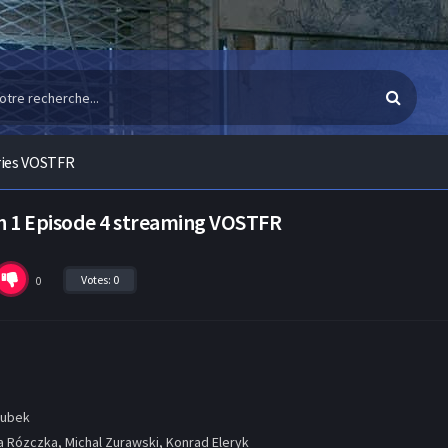
ries VOSTFR
n 1 Episode 4 streaming VOSTFR
Votes:
0
0
oubek
Rózczka, Michal Zurawski, Konrad Eleryk