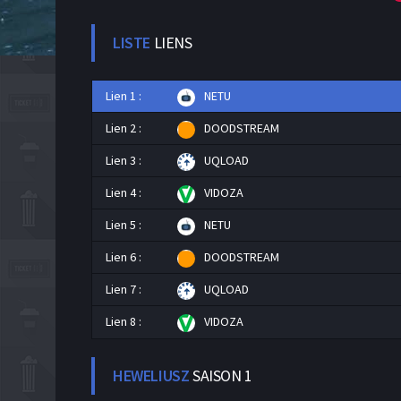
LISTE
LIENS
Lien 1 :
NETU
Lien 2 :
DOODSTREAM
Lien 3 :
UQLOAD
Lien 4 :
VIDOZA
Lien 5 :
NETU
Lien 6 :
DOODSTREAM
Lien 7 :
UQLOAD
Lien 8 :
VIDOZA
HEWELIUSZ
SAISON 1