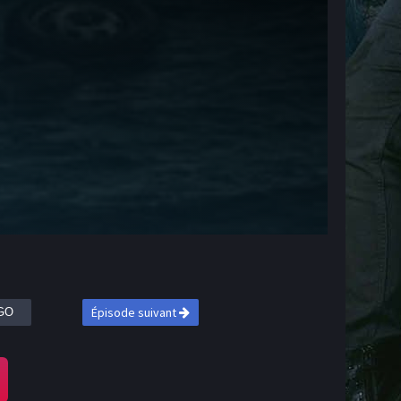
Épisode suivant
GO