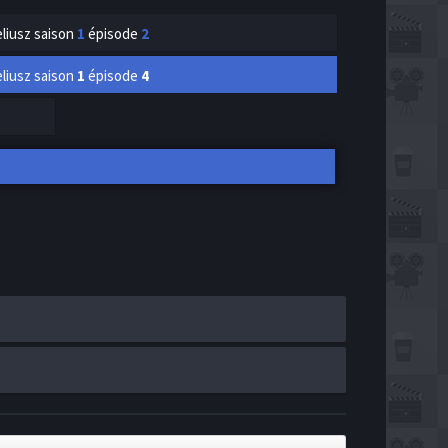
liusz
saison
1
épisode
2
liusz
saison
1
épisode
4