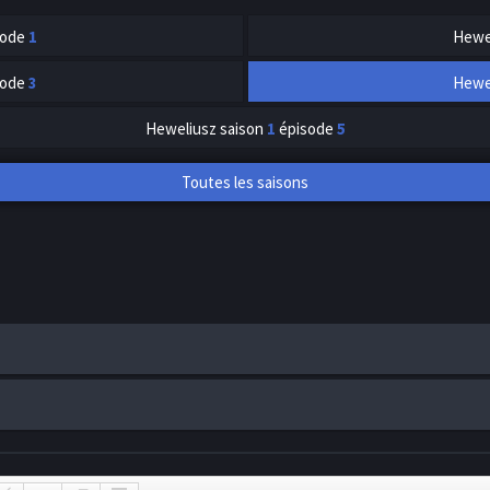
sode
1
Hewe
sode
3
Hewe
Heweliusz
saison
1
épisode
5
Toutes les saisons