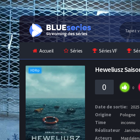
Accueil
Séries
Séries VF
Sé
Heweliusz Saiso
HDRip
0
0
Date de sortie:
2025
Origine
Pologne
Time
inconnu
Réalisateur
Jan Hol
Acteurs
Magdalena 