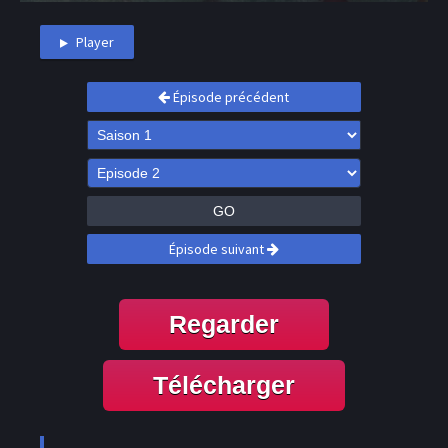
Player
Épisode précédent
GO
Épisode suivant
Regarder
Télécharger