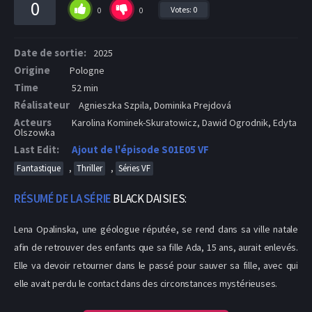
0
Votes:
0
0
0
Date de sortie:
2025
Origine
Pologne
Time
52 min
Réalisateur
Agnieszka Szpila, Dominika Prejdová
Acteurs
Karolina Kominek-Skuratowicz, Dawid Ogrodnik, Edyta
Olszowka
Last Edit:
Ajout de l'épisode S01E05 VF
,
,
Fantastique
Thriller
Séries VF
RÉSUMÉ DE LA SÉRIE
BLACK DAISIES:
Lena Opalinska, une géologue réputée, se rend dans sa ville natale
afin de retrouver des enfants que sa fille Ada, 15 ans, aurait enlevés.
Elle va devoir retourner dans le passé pour sauver sa fille, avec qui
elle avait perdu le contact dans des circonstances mystérieuses.